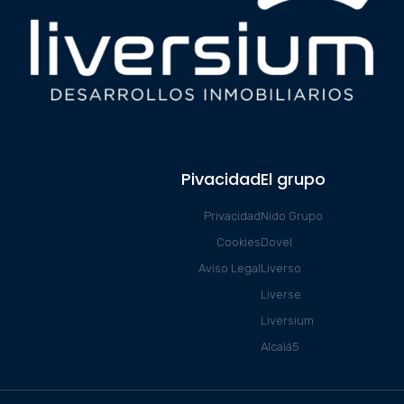
Pivacidad
El grupo
Privacidad
Nido Grupo
Cookies
Dovel
Aviso Legal
Liverso
Liverse
Liversium
Alcalá5