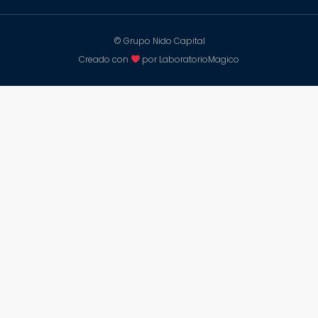
© Grupo Nido Capital
Creado con
por LaboratorioMagico