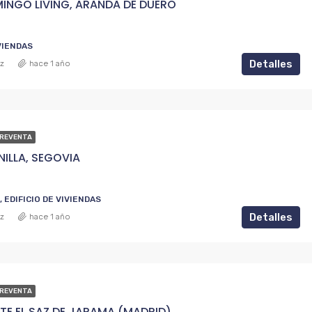
INGO LIVING, ARANDA DE DUERO
IVIENDAS
Detalles
ez
hace 1 año
PREVENTA
INILLA, SEGOVIA
EDIFICIO DE VIVIENDAS
Detalles
ez
hace 1 año
PREVENTA
NTE EL SAZ DE JARAMA (MADRID)