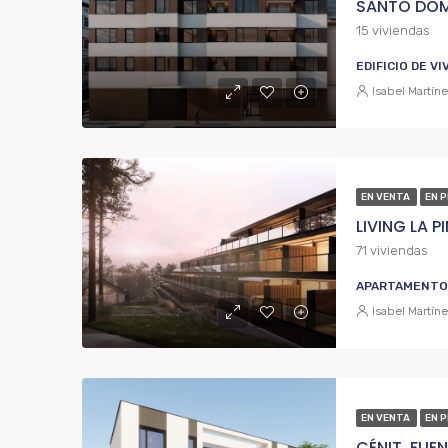
SANTO DOM
15 viviendas
EDIFICIO DE V
Isabel Martín
EN VENTA
EN 
LIVING LA P
71 viviendas
APARTAMENTO, 
Isabel Martín
EN VENTA
EN 
CÉNIT, FUE