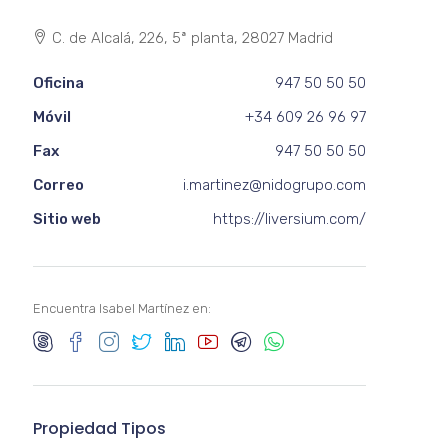
C. de Alcalá, 226, 5ª planta, 28027 Madrid
Oficina
947 50 50 50
Móvil
+34 609 26 96 97
Fax
947 50 50 50
Correo
i.martinez@nidogrupo.com
Sitio web
https://liversium.com/
Encuentra Isabel Martínez en:
Propiedad
Tipos