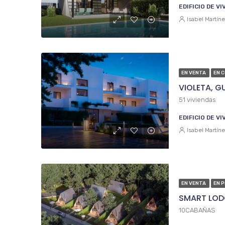
EDIFICIO DE V
Isabel Martín
EN VENTA
EN 
VIOLETA, G
51 viviendas
EDIFICIO DE V
Isabel Martín
EN VENTA
EN 
SMART LODG
10CABAÑAS