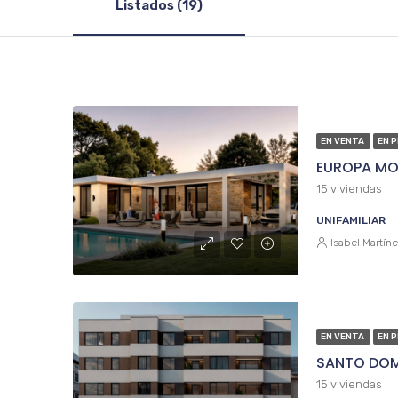
Listados (19)
EN VENTA
EN 
EUROPA MO
15 viviendas
UNIFAMILIAR
Isabel Martín
EN VENTA
EN 
SANTO DOM
15 viviendas