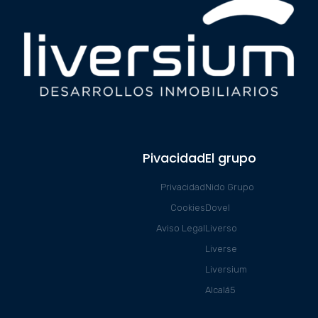
Pivacidad
El grupo
Privacidad
Nido Grupo
Cookies
Dovel
Aviso Legal
Liverso
Liverse
Liversium
Alcalá5