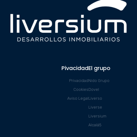
Pivacidad
El grupo
Privacidad
Nido Grupo
Cookies
Dovel
Aviso Legal
Liverso
Liverse
Liversium
Alcalá5