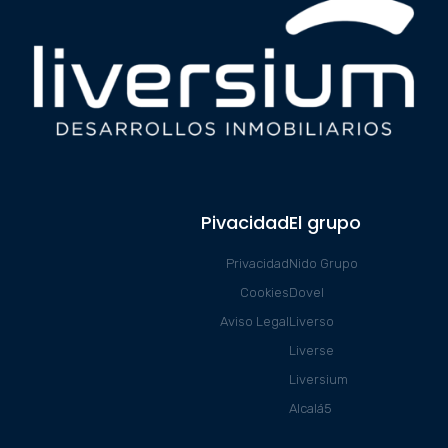
Pivacidad
El grupo
Privacidad
Nido Grupo
Cookies
Dovel
Aviso Legal
Liverso
Liverse
Liversium
Alcalá5