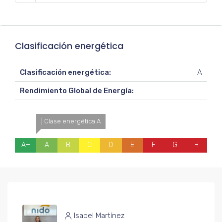
Clasificación energética
Clasificación energética:
A
Rendimiento Global de Energía:
| Clase energética A
A+
A
B
C
D
E
F
G
H
Isabel Martínez