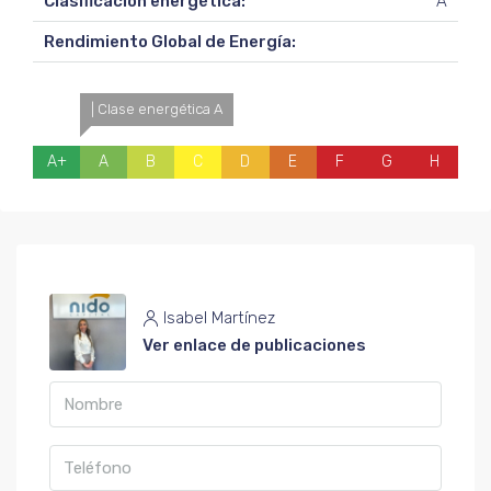
Clasificación energética:
A
Rendimiento Global de Energía:
| Clase energética A
A+
A
B
C
D
E
F
G
H
Isabel Martínez
Ver enlace de publicaciones