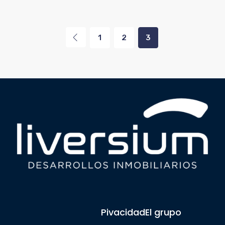
1
2
3
Pivacidad
El grupo