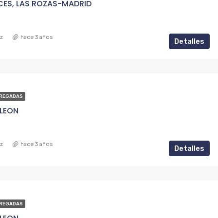
CES, LAS ROZAS-MADRID
ez
hace 3 años
Detalles
REGADAS
 LEON
ez
hace 3 años
Detalles
REGADAS