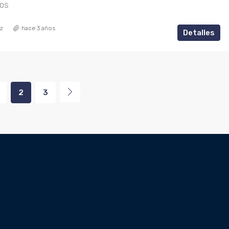
TOS
ez
hace 3 años
Detalles
2
3