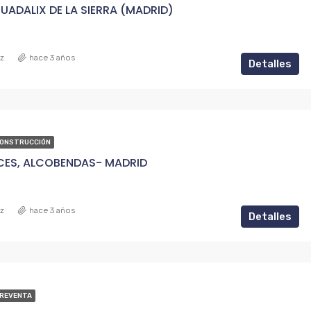
UADALIX DE LA SIERRA (MADRID)
ez
hace 3 años
Detalles
CONSTRUCCIÓN
CES, ALCOBENDAS- MADRID
ez
hace 3 años
Detalles
PREVENTA