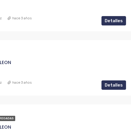
ez
hace 3 años
Detalles
 LEON
ez
hace 3 años
Detalles
REGADAS
 LEON